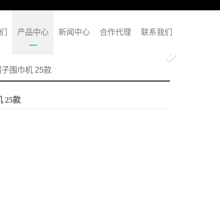
们
产品中心
新闻中心
合作代理
联系我们
Next
帽子围巾机 25款
 25款