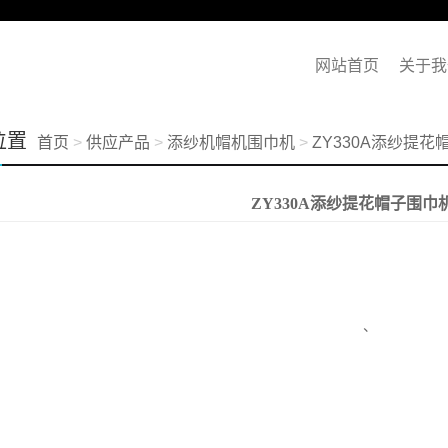
网站首页
关于我
位置
首页
>
供应产品
>
添纱机帽机围巾机
>
ZY330A添纱提花
ZY330A添纱提花帽子围巾机
、