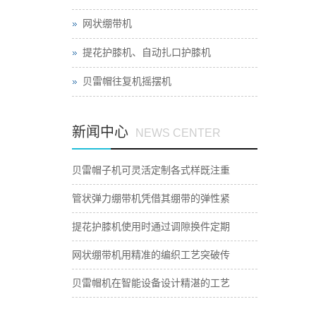
网状绷带机
提花护膝机、自动扎口护膝机
贝雷帽往复机摇摆机
新闻中心
NEWS CENTER
贝雷帽子机可灵活定制各式样既注重
管状弹力绷带机凭借其绷带的弹性紧
提花护膝机使用时通过调隙换件定期
网状绷带机用精准的编织工艺突破传
贝雷帽机在智能设备设计精湛的工艺