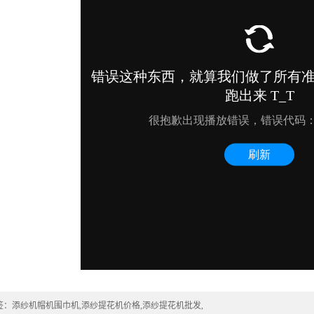
签：
添纱机帽机围巾机
,
添纱提花机价格
,
添纱提花机批发
,