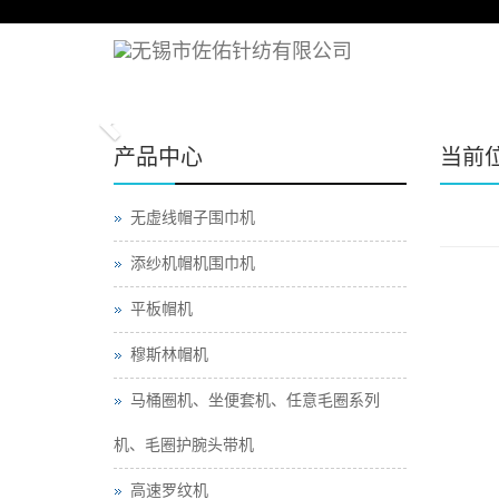
Previous
产品中心
当前
无虚线帽子围巾机
添纱机帽机围巾机
平板帽机
穆斯林帽机
马桶圈机、坐便套机、任意毛圈系列
机、毛圈护腕头带机
高速罗纹机