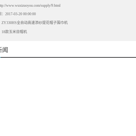
ttp://www.wuxizuoyou.com/supply/9.html
017-03-20 00:00:00
：
ZY330HS全自动高速添纱提花帽子围巾机
：
18款玉米目帽机
新闻