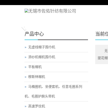
Previous
产品中心
当前
无虚线帽子围巾机
无
添纱机帽机围巾机
提花帽
平板帽机
穆斯林帽机
马桶圈机、坐便套机、任意毛圈系列
机、毛圈护腕头带机
高速罗纹机