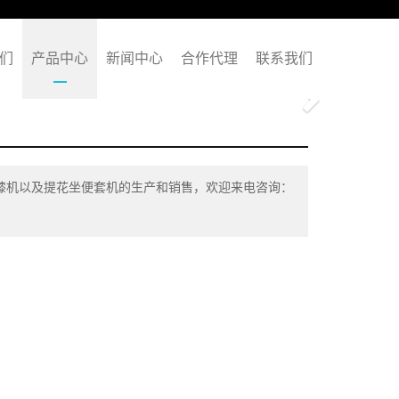
们
产品中心
新闻中心
合作代理
联系我们
Next
护膝机以及提花坐便套机的生产和销售，欢迎来电咨询：