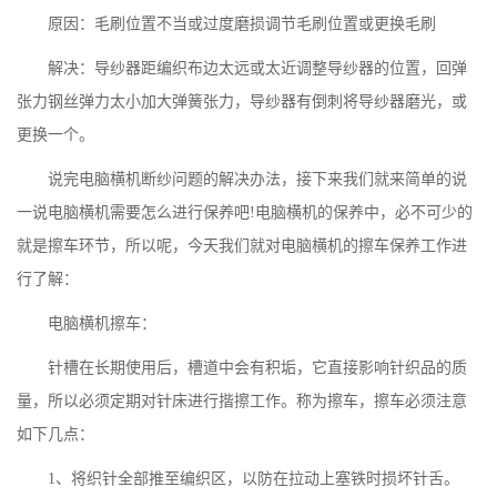
原因：毛刷位置不当或过度磨损调节毛刷位置或更换毛刷
解决：导纱器距编织布边太远或太近调整导纱器的位置，回弹
张力钢丝弹力太小加大弹簧张力，导纱器有倒刺将导纱器磨光，或
更换一个。
说完电脑横机断纱问题的解决办法，接下来我们就来简单的说
一说电脑横机需要怎么进行保养吧!电脑横机的保养中，必不可少的
就是擦车环节，所以呢，今天我们就对电脑横机的擦车保养工作进
行了解：
电脑横机擦车：
针槽在长期使用后，槽道中会有积垢，它直接影响针织品的质
量，所以必须定期对针床进行揩擦工作。称为擦车，擦车必须注意
如下几点：
1、将织针全部推至编织区，以防在拉动上塞铁时损坏针舌。