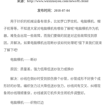
来源：
http://www.wuxizuoyou.com/news/85.html
发布时间：2018-07-04
用于针织的机械设备有很多，比如
罗口罗纹机
、电脑横机、帽
子机等等，不知道大家对电脑横机有哪些了解呢?电脑横机作为机
器，难免会出现一些故障，而我们要做的就是对这些故障找到原
因，并解决。如果电脑横机出现断纱该如何处理呢?接下来我们就来
了解下吧!
电脑横机——断纱
原因：质量差，强力低降低送纱张力或换纱
解决：纱线在倒纱时受到损伤换个纱管，纱管成形不好换个成
形好的纱管。编织张力过大降低送纱张力，纱线间有交叉、纠缠现
象将纱线理顺重穿，纱线被其它机件夹住将机件调整好。
电脑横机——织物烂边