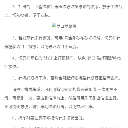
2、抽出的上下塞铁和针床压铁必须按原来的顺序，放于工作台
上，切勿搞错，便于安装。
3、若发现针床有锈斑，可用0号金刚砂布砂光打滑，切忌在针
床栅状齿口上揩擦，以免破坏齿口平直度。
4、切忌在塞铁的”锋口”上打擦砂布，以免”锋口”破坏而影响揿
针操作。
5、针槽必须擦干净，否则会引起织物稀路针或紧密路等疵病。
消除针槽内积垢，可利用断钢锯条的背面来剔.如一次剔擦不
清，可复剔一次，要达到洁净为止，然后再用刷子剔出油垢尘屑。
不可贪图方便，将针床翻过来敲击，以免损坏针床。
6、擦车时要注意不能损伤针床栅状齿口。