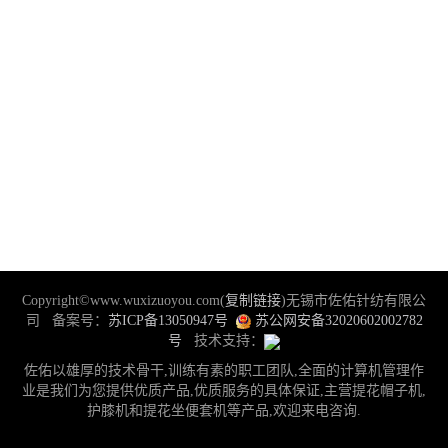
ZY330C电脑提花护膝机 25款
ZY330H-2任意毛圈护膝、护腕机
ZY330HS-2自动扎口护膝机
ZY330D贝雷帽礼帽机
Copyright©www.wuxizuoyou.com(
复制链接
)无锡市佐佑针纺有限公
司 备案号：
苏ICP备13050947号
苏公网安备32020602002782
号
技术支持：
佐佑以雄厚的技术骨干,训练有素的职工团队,全面的计算机管理作
业是我们为您提供优质产品,优质服务的具体保证,主营提花帽子机,
护膝机和提花坐便套机等产品,欢迎来电咨询.