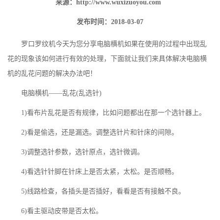
来源：
http://www.wuxizuoyou.com
发布时间：2018-03-07
罗口罗纹机
今天为您分享电脑横机如果在使用的过程中出现乱
花的现象该如何进行有效的处理，下面就让我们来具体解决电脑横
机的乱花问题的解决办法吧！
电脑横机——乱花(乱选针)
1)看布片乱花是否有规律，比如问题都出在那一个选针器上。
2)看是偷选，还是漏选。调整选针片和针床的间隙。
3)调整选针参数，选针原点，选针微调。
4)看选针针脚在针床上是否太紧，太松。是否顺畅。
5)线路检查，各插头是否插好，看看是否有接触不良。
6)看主驱动皮带是否太松。