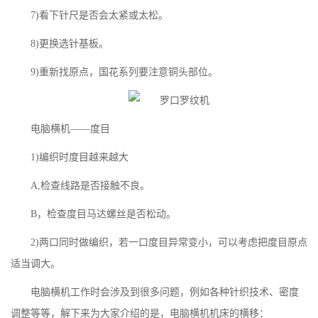
7)看下针尺是否会太紧或太松。
8)更换选针基板。
9)重新找原点，国花系列要注意铜头部位。
电脑横机——度目
1)编织时度目越来越大
A,检查线路是否接触不良。
B，检查度目马达螺丝是否松动。
2)两口同时做编织，若一口度目异常变小，可以考虑把度目原点
适当调大。
电脑横机工作时会涉及到很多问题，例如各种针织技术、密度
调整等等，解下来为大家介绍的是，电脑横机机床的横移：