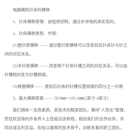
电脑横机针床的横移
1、针床横移原理：由程序控制，通过步进电机来实现的。
2、针床横移类型、作用：
(1)整针距横移 —— 通过整针距横移可以改变前后针床针与针之
间的对应关系。
(2)半针距横移 —— 改变两个针床针槽之间的对应关系，可以由
针槽相对变为针槽相错。
(3)移圈横移 —— 使前后针床的针槽位置相错约四分之一针距
3、最大横移距离 —— 50.8㎜～101.6㎜(2英寸-4英寸)
我们拥有一支高素质、高技术的精英团队，秉持“人性化”管理，
热忱欢迎海内外各界人士莅临洽谈参观，相信我们的合作伙伴，共
同达成互利互益。佐佑以雄厚的技术骨干，训练有素的职工团队，