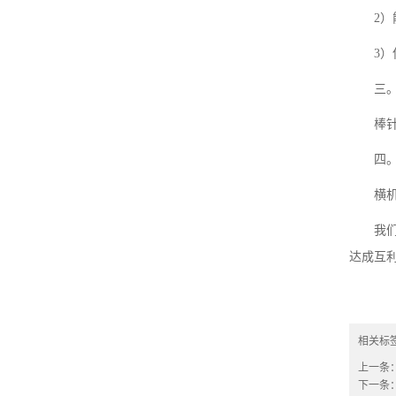
2
3
三
棒
四
横
我
达成互
相关标
上一条
下一条