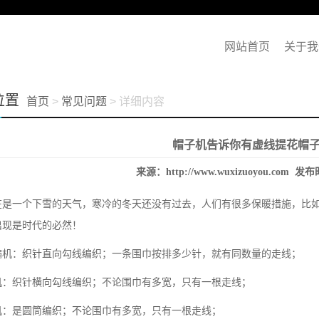
网站首页
关于我
位置
首页
>
常见问题
> 详细内容
帽子机告诉你有虚线提花帽
来源：
http://www.wuxizuoyou.com
发布时
在是一个下雪的天气，寒冷的冬天还没有过去，人们有很多保暖措施，比
出现是时代的必然！
编机：织针直向勾线编织；一条围巾按排多少针，就有同数量的走线；
机：织针横向勾线编织；不论围巾有多宽，只有一根走线；
机：是圆筒编织；不论围巾有多宽，只有一根走线；