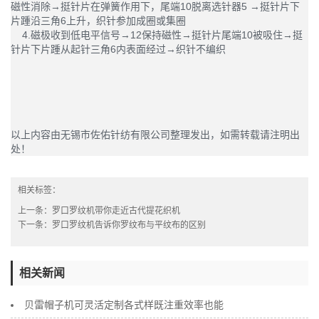
磁性消除→挺针片在弹簧作用下，尾端10脱离选针器5 →挺针片下
片踵沿三角6上升，织针参加成圈或集圈
4.磁极收到低电平信号→12保持磁性→挺针片尾端10被吸住→挺
针片下片踵从起针三角6内表面经过→织针不编织
以上内容由无锡市佐佑针纺有限公司整理发出，如需转载请注明出
处！
相关标签：
上一条：
罗口罗纹机带你走近古代提花织机
下一条：
罗口罗纹机告诉你罗纹布与平纹布的区别
相关新闻
贝雷帽子机可灵活定制各式样既注重效率也能