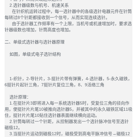
2.选针器级数与机号、机速关系
在针织机运转过程中，每一选针器中的各级选针电器元件在针筒
每转过8个针距都接收到一个信号，从而实现连续选针。
由于选针器工作频率有一个上限，当机号或机速增加时，要求选
针器级数也增加，针筒高度也增加。
二、单级式选针器与选针器原理
如图，单级式电子选针结构
1-织针，2-导针片，3-挺针片带有弹簧，4-选针器，5-永久磁铁，
6挺针片起针三角，7挺针片复位三角，8、9活络三角
选针原理：
1.在挺针片3即将进入每一系统选针器5时，受复位三角的径向作
用，使挺针片片尾10被推向选针器5，并被其中的永久磁铁区域11吸
住，挺针片片尾10贴住选针器表面继续横向运动。
2.针筒每转过一个针距，从控制器发出一个选针脉冲信号至选针
磁极12。
3.当挺针片运动到磁极12时，磁极受到高电平脉冲信号→磁极12