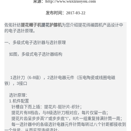
来源：
http://www.wuxizuoyou.com
发布时间：2017-03-22
佐佑针纺
提花帽子机
提花
护膝机
为您介绍提花纬编圆机产品设计中
的电子选针原理。
一、多级式电子选针器与选针原理
如图，多级式电子选针器结构
1选针刀（6-8级），2选针电器元件（压电陶瓷或线圈电磁
铁），3接口
选针原理：
1.机件配置
针槽自下而上插：提花片-挺针片-织针；
提花片有8档齿，与8级选针刀相对应，每片仅留一齿；
提花片齿呈步步高“/”或步步底“\”，8片一组重复排满针筒一周；
每一选针器中的各级选针电器元件针筒每转过八个针距都接收到
一个信号，从而实现连续选针。