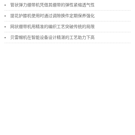
管状弹力绷带机凭借其绷带的弹性紧缩透气性
提花护膝机使用时通过调隙换件定期保养强化
网状绷带机用精准的编织工艺突破传统的局限
贝雷帽机在智能设备设计精湛的工艺助力下高
ZY330F手术衣袖口机
ZY330C电脑提花护膝机 20款
ZY330A添纱提花帽子围巾机 24款
毛圈护腕头带机