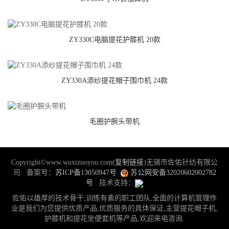
ZY330C电脑提花护膝机 20款
ZY330A添纱提花帽子围巾机 24款
毛圈护腕头带机
Copyright©www.wuxizuoyou.com(
复制链接
)无锡市佐佑针纺有限公
司 备案号：
苏ICP备13050947号
苏公网安备32020602002782
号
技术支持：
佐佑以雄厚的技术骨干,训练有素的职工团队,全面的计算机管理作
业是我们为您提供优质产品,优质服务的具体保证,主营提花帽子机,
护膝机和提花坐便套机等产品,欢迎来电咨询.