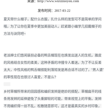
来源：
http://www.wuxizuoyou.com
发布时间：2017-03-22
夏天带什么帽子，配什么衣服，扎什么样的发型可不是简单的学问
哦，为了让你在夏季中更加美丽动人，赶紧跟小编学几招戴帽子的
方法与诀窍吧~
老派绅士们悠闲装扮必备的鸭舌帽现在也焕发出迷人的生机，雅皮
的风格结合女性的柔美，这种矛盾的冲撞令人着迷。为了不让反差
太大，中性风格的鸭舌帽搭配利落短发是再合适不过的了，“男人婆”
的率性现在也很讨人喜爱，不是么?
乡村草帽所带来的田园感和编织发辫是绝妙的搭配，草帽扁平的线
条用发辫的延伸避免了头重脚轻的可能，带来视觉上的平衡。发辫
不用编织得一丝不乱，松散随意即可，这才是最真实的乡村印象，