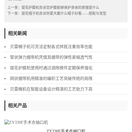
上一条：
提花护膝机告诉您护膝能够保护身体的原理是什么
下一条：
提花帽子机告诉你夏天戴什么帽子好看——搭配与发型
相关新闻
贝雷帽子机可灵活定制各式样既注重效率也能
管状弹力绷带机凭借其绷带的弹性紧缩透气性
提花护膝机使用时通过调隙换件定期保养强化
网状绷带机用精准的编织工艺突破传统的局限
贝雷帽机在智能设备设计精湛的工艺助力下高
相关产品
ZY330F手术衣袖口机