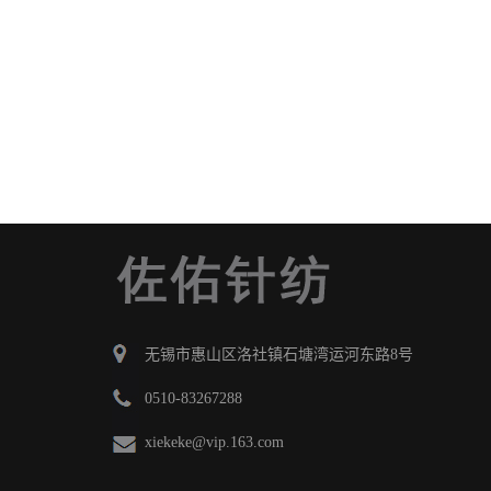
无锡市惠山区洛社镇石塘湾运河东路8号
0510-83267288
xiekeke@vip.163.com