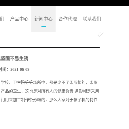
们
产品中心
新闻中心
合作代理
联系我们
Next
观坚固不易生锈
间：2021-06-09
、学校、卫生院等等场所中，都是少不了条形帽的，条形
产品的卫生，这也是对所有人的健康负责!条形帽是采用
专门用来加工制作条形帽的，那么大家对于帽子机的特性