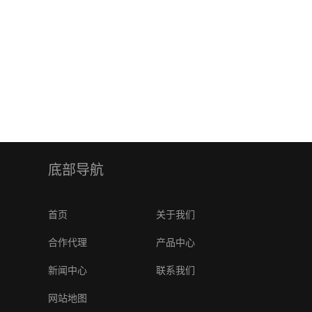
ZY330F手术衣袖口机
ZY330C电脑提花护膝机 20款
ZY330A添纱提
24款
底部导航
首页
关于我们
合作代理
产品中心
新闻中心
联系我们
网站地图