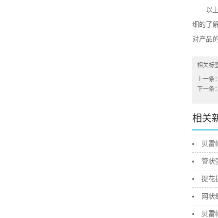
以
细的了
对产品
相关标
上一条
下一条
相关
贝雷
管状
提花
网状
贝雷