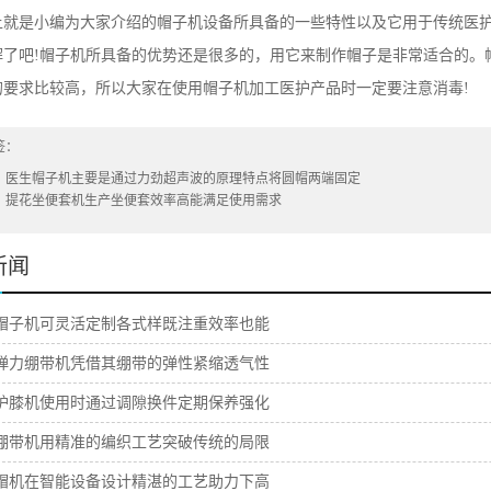
上就是小编为大家介绍的帽子机设备所具备的一些特性以及它用于传统医
解了吧!帽子机所具备的优势还是很多的，用它来制作帽子是非常适合的。
的要求比较高，所以大家在使用帽子机加工医护产品时一定要注意消毒!
签：
：
医生帽子机主要是通过力劲超声波的原理特点将圆帽两端固定
：
提花坐便套机生产坐便套效率高能满足使用需求
新闻
帽子机可灵活定制各式样既注重效率也能
弹力绷带机凭借其绷带的弹性紧缩透气性
护膝机使用时通过调隙换件定期保养强化
绷带机用精准的编织工艺突破传统的局限
帽机在智能设备设计精湛的工艺助力下高