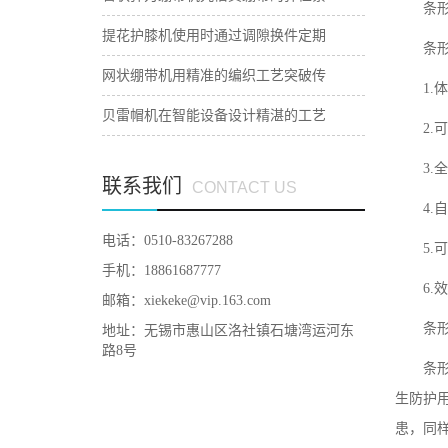
条
提花护膝机使用时通过调隙换件定期
条
网状绷带机用精准的编织工艺突破传
1.
贝雷帽机在智能设备设计精湛的工艺
2.
3.
联系我们
CONTACT US
4.
电话：0510-83267288
5.
手机：18861687777
6.
邮箱：
xiekeke@vip.163.com
条
地址：无锡市惠山区洛社镇石塘湾运河东
路8号
条
生防护
患，同