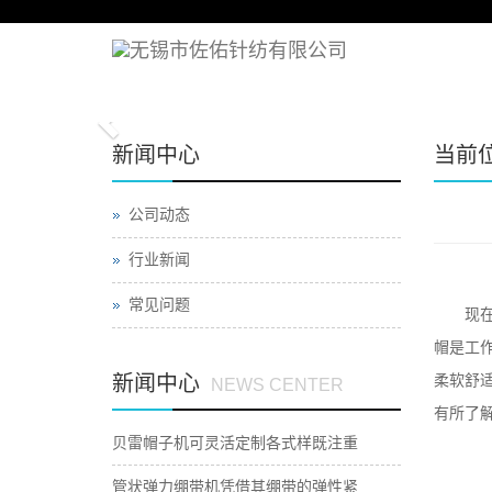
Previous
新闻中心
当前
公司动态
行业新闻
常见问题
现
帽是工
新闻中心
柔软舒
NEWS CENTER
有所了
贝雷帽子机可灵活定制各式样既注重
管状弹力绷带机凭借其绷带的弹性紧