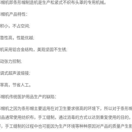
形帽机即条形帽制造机是生产松紧式不织布头罩的专用机械。
形帽机产品特性：
体积小，不占空间;
可靠性高，性能优越;
全机采用铝合金结构，美观坚固不生锈;
自动张力控制;
可调式超声波熔接;
效率高，节省人工。
形帽机传统医护用品生产的缺陷：
形帽机之因为条形帽主要运用在对卫生要求很高的环境下，所以对于条形
用品通常使用纺织布，手工缝制，通过消毒的方式以达到重复使用的目的
样，手工缝制的过程中也可能因为生产环境等种种原因对产品的质量产生