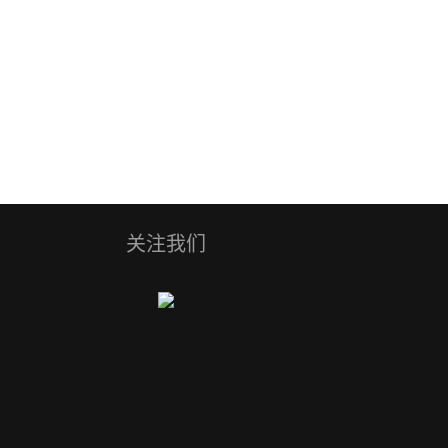
花帽子围巾机
毛圈护腕头带机
关注我们