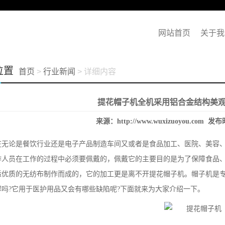
网站首页
关于我
位置
首页
>
行业新闻
> 详细内容
提花帽子机全机采用铝合金结构美
来源：
http://www.wuxizuoyou.com
发布时
在无论是餐饮行业还是电子产品制造车间又或者是食品加工、医院、美容
作人员在工作的过程中必须要佩戴的，佩戴它的主要目的是为了保障食品、
适优质的无纺布制作而成的，它的加工更是离不开
提花帽子机
。帽子机是
解吗?它用于医护用品又会有哪些缺陷呢?下面就来为大家介绍一下。