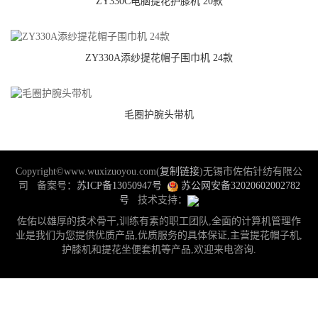
ZY330C电脑提花护膝机 20款
ZY330A添纱提花帽子围巾机 24款
毛圈护腕头带机
Copyright©www.wuxizuoyou.com(
复制链接
)无锡市佐佑针纺有限公
司 备案号：
苏ICP备13050947号
苏公网安备32020602002782
号
技术支持：
佐佑以雄厚的技术骨干,训练有素的职工团队,全面的计算机管理作
业是我们为您提供优质产品,优质服务的具体保证,主营提花帽子机,
护膝机和提花坐便套机等产品,欢迎来电咨询.