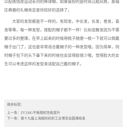
以配搭俏皮运动系列的棒球帽，如果装扮的是时尚沉稳风格，那端
庄典雅的礼帽肯定是你较好的选择了。
大家的发型都是不一样的，有短发，中长发，长发，卷发，直
发等等，每一种发型，搭配的帽子都不一样！比如说散发因为不需
要过多的整理，在早上起来的时候用梳子随便一梳一下就可以佩戴
帽子出门了，这也是非常适合戴帽子的一种发型哦，因为简单，同
时帽子包下的头下垂下来的时候也会显得脸很少哦，觉得脸大的女
生可以考虑这样的发型来适配自己戴的帽子。
相关标签：
上一条：
ZY330G平板帽机性能提升
下一条：
第十九届上海国际纺织工业博览会圆满结束