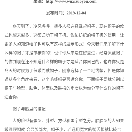
来源：
http://www.wuxizuoyou.com
发布时间：2019-12-04
冬天到了，冷风呼呼，很多人都选择戴起帽子，现在帽子的款
式也越来越多，这都归功于
帽子机
。佐佑纺织的帽子机的使用，让
更多人的知道帽子也可以有这样的展示形式！今天我们来了解下什
么样的帽子才是审核你的！也许你从来没在留意过，经常佩戴帽子
的你到现在还不知道什么样的帽子才是适合你自己的，也许你只是
冬天的时候为了保暖而戴帽子，随意选择了一个毛线帽，但是你知
道从多个角度来看，这个毛线帽是否适合你，下面帽子网就分别以
帽子与脸型、肤色、体型以及装扮的角度以为你分享什么样的帽子
适合你。
帽子与脸型的搭配
人的脸型有蛋型、胖型、方型和国字型之分。胖脸型的人如果
戴圆顶帽就 会显脸部大，帽子小，若选用宽大的鸭舌帽就比较合