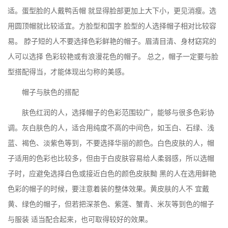
适。蛋型脸的人戴鸭舌帽 就显得脸部更加上大下小，更见消瘦。选
用圆顶帽就比较适宜。方脸型和国字 脸型的人选择帽子相对比较容
易。 脖子短的人不要选择色彩鲜艳的帽子。眉清目清、身材窈窕的
人可以选择 色彩较艳或有浪漫花色的帽子。 总之，帽子一定要与脸
型搭配得当，才能体现出匀称的美感。
帽子与肤色的搭配
肤色红润的人，选择帽子的色彩范围较广，能够与很多色彩协
调。灰白肤色的人，适合用纯度不高的中间色，如玉白、石绿、浅
蓝、褐色、淡紫色等到，不要选择华丽的颜色。白色皮肤的人，帽
子适用的色彩也比较多，但由于白皮肤容易给人柔弱感，所以选帽
子时，应避免选择白色或接近白色的颜色皮肤黝 黑的人在选用鲜艳
色彩的帽子的时候，要注意着装的整体效果。黄皮肤的人不 宜戴
黄、绿色的帽子，但若把深茶色、紫莲、蟹青、米灰等到色的帽子
与服装 适当配合起来，也可取得较好的效果。