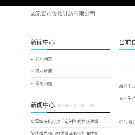
Previous
新闻中心
当前
公司动态
行业新闻
常见问题
新推出
专业生
新闻中心
NEWS CENTER
贝雷帽子机可灵活定制各式样既注重
细节 展
管状弹力绷带机凭借其绷带的弹性紧