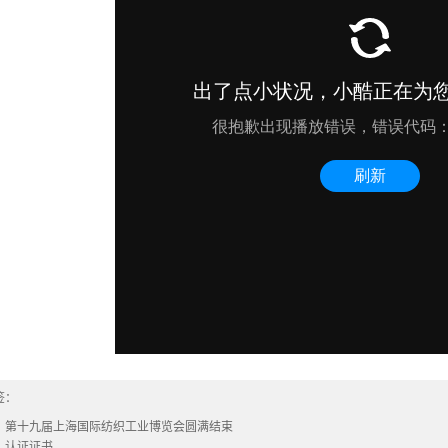
签：
：
第十九届上海国际纺织工业博览会圆满结束
：
认证证书