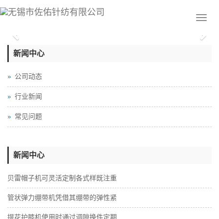
Previous
Nex
新闻中心
公司动态
行业新闻
常见问题
新闻中心
贝雷帽子机可灵活定制各式样既注重
管状弹力绷带机凭借其绷带的弹性紧
提花护膝机使用时通过调隙换件定期