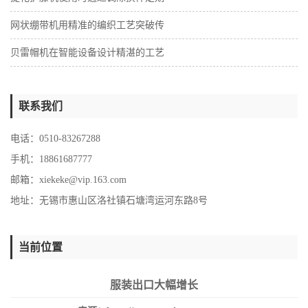
网状绷带机用精准的编织工艺突破传
贝雷帽机在智能设备设计精湛的工艺
联系我们
电话：0510-83267288
手机：18861687777
邮箱：
xiekeke@vip.163.com
地址：无锡市惠山区洛社镇石塘湾运河东路8号
当前位置
服装出口大幅增长