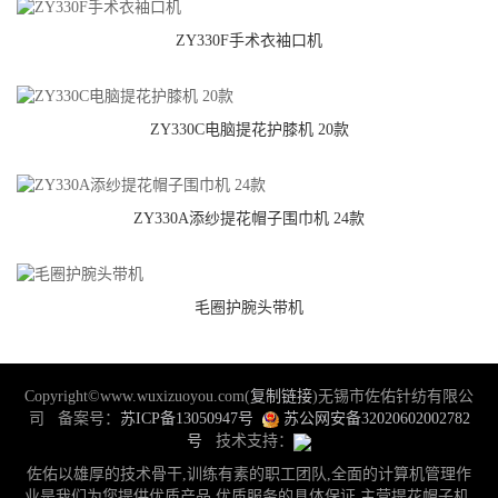
ZY330F手术衣袖口机
ZY330C电脑提花护膝机 20款
ZY330A添纱提花帽子围巾机 24款
毛圈护腕头带机
Copyright©www.wuxizuoyou.com(
复制链接
)无锡市佐佑针纺有限公
司 备案号：
苏ICP备13050947号
苏公网安备32020602002782
号
技术支持：
佐佑以雄厚的技术骨干,训练有素的职工团队,全面的计算机管理作
业是我们为您提供优质产品,优质服务的具体保证,主营提花帽子机,